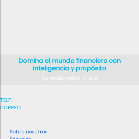
el Futuro
En el Instituto de Altos Estudios en Economía y Finanzas
Digitales, no solo enseñamos sobre inversiones y
mercados, sino que formamos mentes estratégicas y
visionarias. Transformamos el conocimiento en acción,
las cifras en decisiones y las oportunidades en éxito
Domina el mundo financiero con
inteligencia y propósito
Aprende. Aplica. Crece
Contactanos
TELF:
+58 (412) 026 4864
CORREO:
contacto@iaefd.com
Institucional
Sobre nosotros