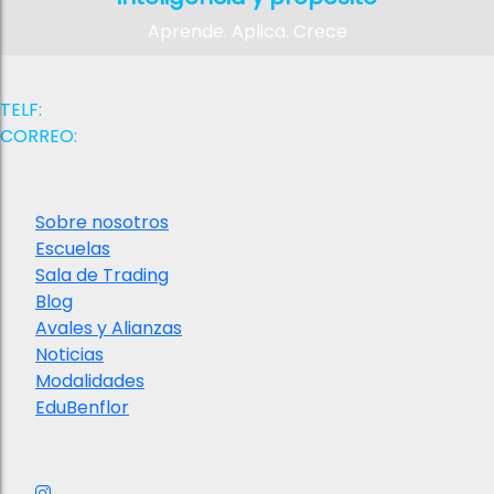
Aprende. Aplica. Crece
Contactanos
TELF:
+58 (412) 026 4864
CORREO:
contacto@iaefd.com
Institucional
Sobre nosotros
Escuelas
Sala de Trading
Blog
Avales y Alianzas
Noticias
Modalidades
EduBenflor
Nuestras redes