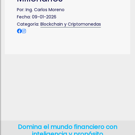
Por:
Ing. Carlos Moreno
Fecha:
09-01-2026
Categoría:
Blockchain y Criptomonedas
Más que Finanzas, Formación para
el Futuro
En el Instituto de Altos Estudios en Economía y Finanzas
Digitales, no solo enseñamos sobre inversiones y
mercados, sino que formamos mentes estratégicas y
visionarias. Transformamos el conocimiento en acción,
las cifras en decisiones y las oportunidades en éxito
Domina el mundo financiero con
inteligencia y propósito