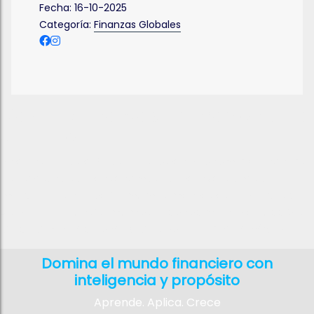
Fecha:
16-10-2025
Categoría:
Finanzas Globales
Más que Finanzas, Formación para
el Futuro
En el Instituto de Altos Estudios en Economía y Finanzas
Digitales, no solo enseñamos sobre inversiones y
mercados, sino que formamos mentes estratégicas y
visionarias. Transformamos el conocimiento en acción,
las cifras en decisiones y las oportunidades en éxito
Domina el mundo financiero con
inteligencia y propósito
Aprende. Aplica. Crece