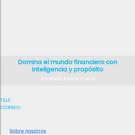
el Futuro
En el Instituto de Altos Estudios en Economía y Finanzas
Digitales, no solo enseñamos sobre inversiones y
mercados, sino que formamos mentes estratégicas y
visionarias. Transformamos el conocimiento en acción,
las cifras en decisiones y las oportunidades en éxito
Domina el mundo financiero con
inteligencia y propósito
Aprende. Aplica. Crece
Contactanos
TELF:
+58 (412) 026 4864
CORREO:
contacto@iaefd.com
Institucional
Sobre nosotros