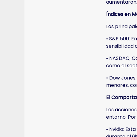
aumentaron, 
Índices en M
Los principa
• S&P 500: E
sensibilidad
• NASDAQ: Co
cómo el secto
• Dow Jones:
menores, con
El Comporta
Las acciones
entorno. Por
• Nvidia: Es
durante el ú