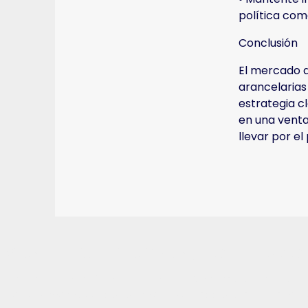
política come
Conclusión
El mercado a
arancelarias
estrategia cl
en una venta
llevar por e
Más que Finanzas, Formación
En el Instituto de Altos Estudios en Economía y Finanzas
Transformamos el conocimiento en acción, las cifras en d