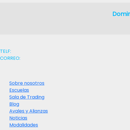
Domin
Contactanos
TELF:
+58 (412) 026 4864
CORREO:
contacto@iaefd.com
Institucional
Sobre nosotros
Escuelas
Sala de Trading
Blog
Avales y Alianzas
Noticias
Modalidades