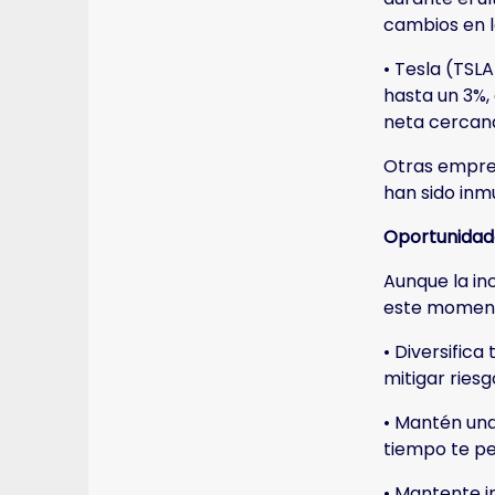
cambios en la
• Tesla (TSL
hasta un 3%,
neta cercana
Otras empres
han sido inm
Oportunidade
Aunque la in
este momento
• Diversifica
mitigar riesg
• Mantén una 
tiempo te pe
• Mantente i