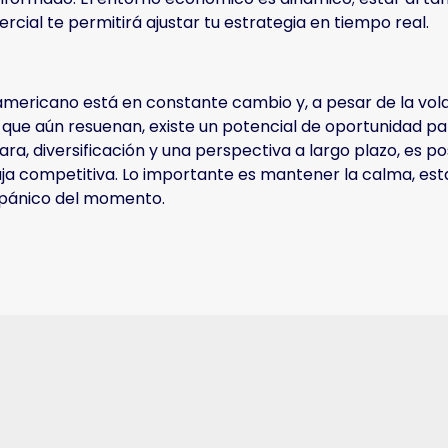
rcial te permitirá ajustar tu estrategia en tiempo real.
mericano está en constante cambio y, a pesar de la vola
 que aún resuenan, existe un potencial de oportunidad par
ara, diversificación y una perspectiva a largo plazo, es 
ja competitiva. Lo importante es mantener la calma, est
l pánico del momento.
 para el Futuro
 Digitales, no solo enseñamos sobre inversiones y mercad
ecisiones y las oportunidades en éxito