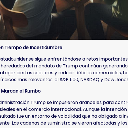
en Tiempo de Incertidumbre
stadounidense sigue enfrentándose a retos importantes, y 
s heredadas del mandato de Trump continúan generando 
teger ciertos sectores y reducir déficits comerciales, h
s índices más relevantes: el S&P 500, NASDAQ y Dow Jones
e Marcan el Rumbo
dministración Trump se impusieron aranceles para contr
sleales en el comercio internacional. Aunque la intenció
resultado fue un entorno de volatilidad que ha obligado a
te. Las cadenas de suministro se vieron afectadas y lo