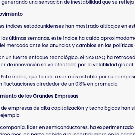
generando una sensación de inestabilidad que se refleja 
ovimiento
les índices estadounidenses han mostrado altibajos en es
n las últimas semanas, este índice ha caído aproximada
 del mercado ante los anuncios y cambios en las políticas
n un fuerte enfoque tecnológico, el NASDAQ ha retroced
r de innovación se ve afectado por la volatilidad global.
 Este índice, que tiende a ser más estable por su compos
 fluctuaciones alrededor de un 0.8% en promedio.
miento de las Grandes Empresas
 de empresas de alta capitalización y tecnológicas han 
 ejemplo:
ta compañía, líder en semiconductores, ha experimentado
ltimo mes, en parte debido a la incertidumbre en la caden