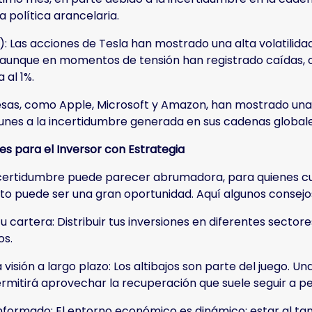
 política arancelaria.
A): Las acciones de Tesla han mostrado una alta volatilid
 aunque en momentos de tensión han registrado caídas, 
 al 1%.
as, como Apple, Microsoft y Amazon, han mostrado una 
unes a la incertidumbre generada en sus cadenas globales
s para el Inversor con Estrategia
certidumbre puede parecer abrumadora, para quienes cue
 puede ser una gran oportunidad. Aquí algunos consejo
 tu cartera: Distribuir tus inversiones en diferentes secto
os.
visión a largo plazo: Los altibajos son parte del juego. Un
rmitirá aprovechar la recuperación que suele seguir a per
nformado: El entorno económico es dinámico; estar al tant